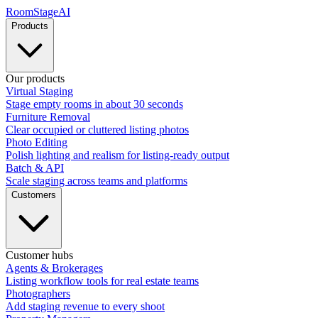
RoomStage
AI
Products
Our products
Virtual Staging
Stage empty rooms in about 30 seconds
Furniture Removal
Clear occupied or cluttered listing photos
Photo Editing
Polish lighting and realism for listing-ready output
Batch & API
Scale staging across teams and platforms
Customers
Customer hubs
Agents & Brokerages
Listing workflow tools for real estate teams
Photographers
Add staging revenue to every shoot