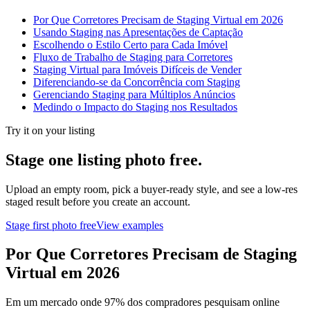
Por Que Corretores Precisam de Staging Virtual em 2026
Usando Staging nas Apresentações de Captação
Escolhendo o Estilo Certo para Cada Imóvel
Fluxo de Trabalho de Staging para Corretores
Staging Virtual para Imóveis Difíceis de Vender
Diferenciando-se da Concorrência com Staging
Gerenciando Staging para Múltiplos Anúncios
Medindo o Impacto do Staging nos Resultados
Try it on your listing
Stage one listing photo free.
Upload an empty room, pick a buyer-ready style, and see a low-res
staged result before you create an account.
Stage first photo free
View examples
Por Que Corretores Precisam de Staging
Virtual em 2026
Em um mercado onde 97% dos compradores pesquisam online