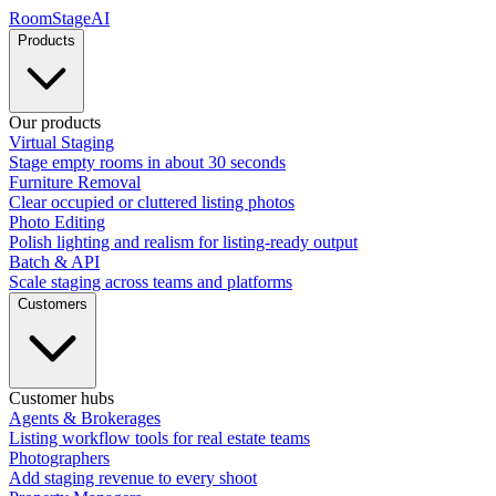
RoomStage
AI
Products
Our products
Virtual Staging
Stage empty rooms in about 30 seconds
Furniture Removal
Clear occupied or cluttered listing photos
Photo Editing
Polish lighting and realism for listing-ready output
Batch & API
Scale staging across teams and platforms
Customers
Customer hubs
Agents & Brokerages
Listing workflow tools for real estate teams
Photographers
Add staging revenue to every shoot