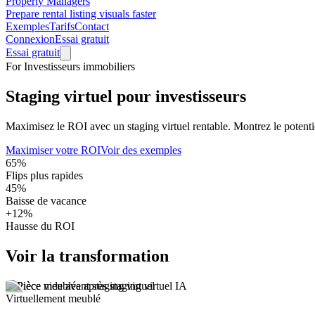
Property Managers
Prepare rental listing visuals faster
Exemples
Tarifs
Contact
Connexion
Essai gratuit
Essai gratuit
For Investisseurs immobiliers
Staging virtuel pour investisseurs
Maximisez le ROI avec un staging virtuel rentable. Montrez le potenti
Maximiser votre ROI
Voir des exemples
65%
Flips plus rapides
45%
Baisse de vacance
+12%
Hausse du ROI
Voir la transformation
Virtuellement meublé