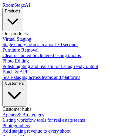
RoomStage
AI
Products
Our products
Virtual Staging
Stage empty rooms in about 30 seconds
Furniture Removal
Clear occupied or cluttered listing photos
Photo Editing
Polish lighting and realism for listing-ready output
Batch & API
Scale staging across teams and platforms
Customers
Customer hubs
Agents & Brokerages
Listing workflow tools for real estate teams
Photographers
Add staging revenue to every shoot