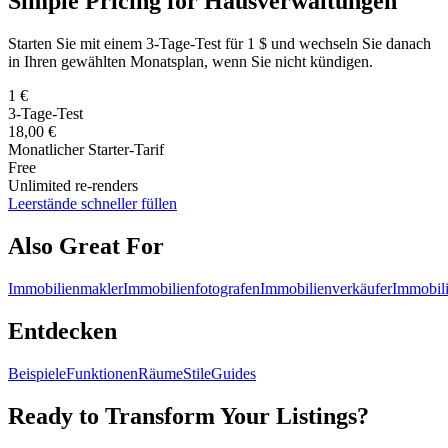
Simple Pricing for Hausverwaltungen
Starten Sie mit einem 3-Tage-Test für 1 $ und wechseln Sie danach
in Ihren gewählten Monatsplan, wenn Sie nicht kündigen.
1 €
3-Tage-Test
18,00 €
Monatlicher Starter-Tarif
Free
Unlimited re-renders
Leerstände schneller füllen
Also Great For
Immobilienmakler
Immobilienfotografen
Immobilienverkäufer
Immobili
Entdecken
Beispiele
Funktionen
Räume
Stile
Guides
Ready to Transform Your Listings?