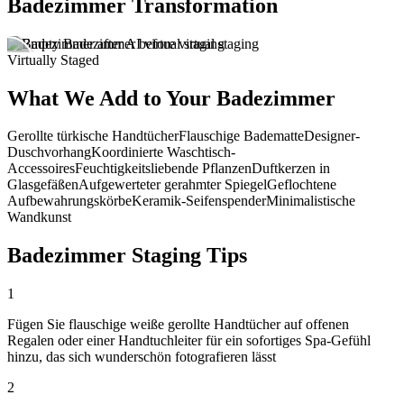
Badezimmer Transformation
Virtually Staged
What We Add to Your Badezimmer
Gerollte türkische Handtücher
Flauschige Badematte
Designer-
Duschvorhang
Koordinierte Waschtisch-
Accessoires
Feuchtigkeitsliebende Pflanzen
Duftkerzen in
Glasgefäßen
Aufgewerteter gerahmter Spiegel
Geflochtene
Aufbewahrungskörbe
Keramik-Seifenspender
Minimalistische
Wandkunst
Badezimmer Staging Tips
1
Fügen Sie flauschige weiße gerollte Handtücher auf offenen
Regalen oder einer Handtuchleiter für ein sofortiges Spa-Gefühl
hinzu, das sich wunderschön fotografieren lässt
2