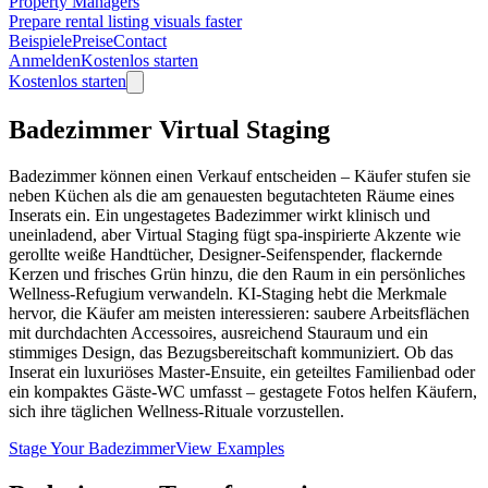
Property Managers
Prepare rental listing visuals faster
Beispiele
Preise
Contact
Anmelden
Kostenlos starten
Kostenlos starten
Badezimmer Virtual Staging
Badezimmer können einen Verkauf entscheiden – Käufer stufen sie
neben Küchen als die am genauesten begutachteten Räume eines
Inserats ein. Ein ungestagetes Badezimmer wirkt klinisch und
uneinladend, aber Virtual Staging fügt spa-inspirierte Akzente wie
gerollte weiße Handtücher, Designer-Seifenspender, flackernde
Kerzen und frisches Grün hinzu, die den Raum in ein persönliches
Wellness-Refugium verwandeln. KI-Staging hebt die Merkmale
hervor, die Käufer am meisten interessieren: saubere Arbeitsflächen
mit durchdachten Accessoires, ausreichend Stauraum und ein
stimmiges Design, das Bezugsbereitschaft kommuniziert. Ob das
Inserat ein luxuriöses Master-Ensuite, ein geteiltes Familienbad oder
ein kompaktes Gäste-WC umfasst – gestagete Fotos helfen Käufern,
sich ihre täglichen Wellness-Rituale vorzustellen.
Stage Your Badezimmer
View Examples