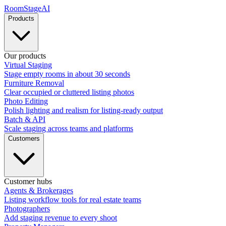
RoomStage
AI
Products
Our products
Virtual Staging
Stage empty rooms in about 30 seconds
Furniture Removal
Clear occupied or cluttered listing photos
Photo Editing
Polish lighting and realism for listing-ready output
Batch & API
Scale staging across teams and platforms
Customers
Customer hubs
Agents & Brokerages
Listing workflow tools for real estate teams
Photographers
Add staging revenue to every shoot