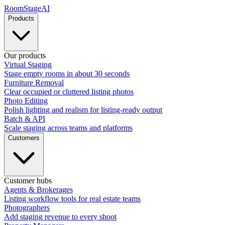
RoomStage
AI
Products
Our products
Virtual Staging
Stage empty rooms in about 30 seconds
Furniture Removal
Clear occupied or cluttered listing photos
Photo Editing
Polish lighting and realism for listing-ready output
Batch & API
Scale staging across teams and platforms
Customers
Customer hubs
Agents & Brokerages
Listing workflow tools for real estate teams
Photographers
Add staging revenue to every shoot