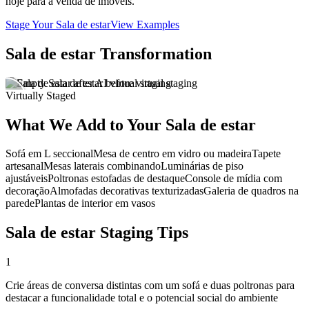
hoje para a venda de imóveis.
Stage Your Sala de estar
View Examples
Sala de estar Transformation
Virtually Staged
What We Add to Your Sala de estar
Sofá em L seccional
Mesa de centro em vidro ou madeira
Tapete
artesanal
Mesas laterais combinando
Luminárias de piso
ajustáveis
Poltronas estofadas de destaque
Console de mídia com
decoração
Almofadas decorativas texturizadas
Galeria de quadros na
parede
Plantas de interior em vasos
Sala de estar Staging Tips
1
Crie áreas de conversa distintas com um sofá e duas poltronas para
destacar a funcionalidade total e o potencial social do ambiente