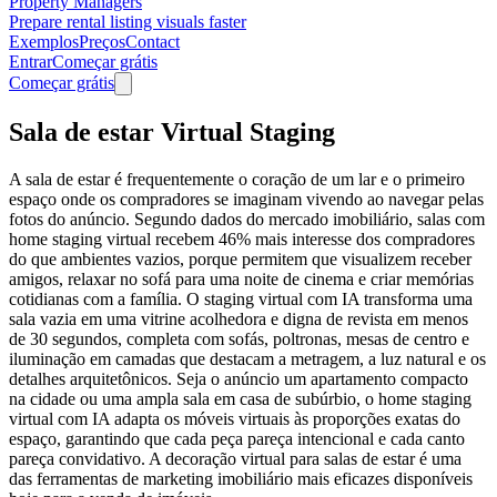
Property Managers
Prepare rental listing visuals faster
Exemplos
Preços
Contact
Entrar
Começar grátis
Começar grátis
Sala de estar Virtual Staging
A sala de estar é frequentemente o coração de um lar e o primeiro
espaço onde os compradores se imaginam vivendo ao navegar pelas
fotos do anúncio. Segundo dados do mercado imobiliário, salas com
home staging virtual recebem 46% mais interesse dos compradores
do que ambientes vazios, porque permitem que visualizem receber
amigos, relaxar no sofá para uma noite de cinema e criar memórias
cotidianas com a família. O staging virtual com IA transforma uma
sala vazia em uma vitrine acolhedora e digna de revista em menos
de 30 segundos, completa com sofás, poltronas, mesas de centro e
iluminação em camadas que destacam a metragem, a luz natural e os
detalhes arquitetônicos. Seja o anúncio um apartamento compacto
na cidade ou uma ampla sala em casa de subúrbio, o home staging
virtual com IA adapta os móveis virtuais às proporções exatas do
espaço, garantindo que cada peça pareça intencional e cada canto
pareça convidativo. A decoração virtual para salas de estar é uma
das ferramentas de marketing imobiliário mais eficazes disponíveis