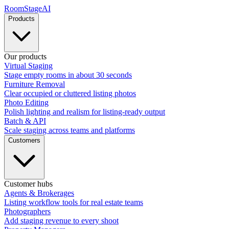
RoomStage
AI
Products
Our products
Virtual Staging
Stage empty rooms in about 30 seconds
Furniture Removal
Clear occupied or cluttered listing photos
Photo Editing
Polish lighting and realism for listing-ready output
Batch & API
Scale staging across teams and platforms
Customers
Customer hubs
Agents & Brokerages
Listing workflow tools for real estate teams
Photographers
Add staging revenue to every shoot