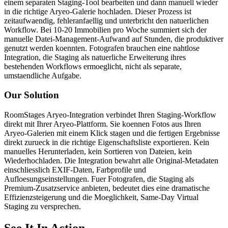
einem separaten Staging-Tool bearbeiten und dann manuell wieder
in die richtige Aryeo-Galerie hochladen. Dieser Prozess ist
zeitaufwaendig, fehleranfaellig und unterbricht den natuerlichen
Workflow. Bei 10-20 Immobilien pro Woche summiert sich der
manuelle Datei-Management-Aufwand auf Stunden, die produktiver
genutzt werden koennten. Fotografen brauchen eine nahtlose
Integration, die Staging als natuerliche Erweiterung ihres
bestehenden Workflows ermoeglicht, nicht als separate,
umstaendliche Aufgabe.
Our Solution
RoomStages Aryeo-Integration verbindet Ihren Staging-Workflow
direkt mit Ihrer Aryeo-Plattform. Sie koennen Fotos aus Ihren
Aryeo-Galerien mit einem Klick stagen und die fertigen Ergebnisse
direkt zurueck in die richtige Eigenschaftsliste exportieren. Kein
manuelles Herunterladen, kein Sortieren von Dateien, kein
Wiederhochladen. Die Integration bewahrt alle Original-Metadaten
einschliesslich EXIF-Daten, Farbprofile und
Aufloesungseinstellungen. Fuer Fotografen, die Staging als
Premium-Zusatzservice anbieten, bedeutet dies eine dramatische
Effizienzsteigerung und die Moeglichkeit, Same-Day Virtual
Staging zu versprechen.
See It In Action