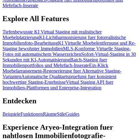
Mehrfach-Inserate
Explore All Features
Tiefenbewusste KI Virtual Staging mit realistischer
Moebelplatzierung
KI-Lichtharmonisierung fuer fotorealistische
Immobilienfoto-Bearbeitung
KI Virtuelle Moebelentfernung und Re-
Staging bewohnter Immobilien
MLS-Konforme Virtuelle Staging-
Fotos mit automatischem Wasserzeichen
Sofort-Virtual-Staging in 30
Sekunden mit KI-Automatisierung
Batch-Staging fuer
Immobilienportfolios und Mehrfach-Inserate
Ein-Klick
Moebelarrangement-Regenerierung fuer Alternative Staging-
Varianten
Automatische Qualitaetspruefung fuer konsistent
hochwertige Staging-Ergebnisse
Virtual Staging API fuer
Immobilien-Plattformen und Enterprise-Integration
Entdecken
Beispiele
Funktionen
Räume
Stile
Guides
Experience Aryeo-Integration fuer
nahtlosen Immobilienfotografie-