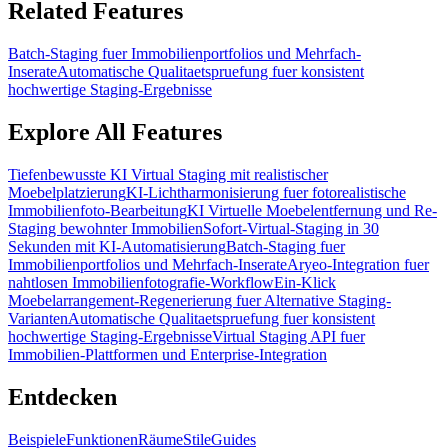
Related Features
Batch-Staging fuer Immobilienportfolios und Mehrfach-
Inserate
Automatische Qualitaetspruefung fuer konsistent
hochwertige Staging-Ergebnisse
Explore All Features
Tiefenbewusste KI Virtual Staging mit realistischer
Moebelplatzierung
KI-Lichtharmonisierung fuer fotorealistische
Immobilienfoto-Bearbeitung
KI Virtuelle Moebelentfernung und Re-
Staging bewohnter Immobilien
Sofort-Virtual-Staging in 30
Sekunden mit KI-Automatisierung
Batch-Staging fuer
Immobilienportfolios und Mehrfach-Inserate
Aryeo-Integration fuer
nahtlosen Immobilienfotografie-Workflow
Ein-Klick
Moebelarrangement-Regenerierung fuer Alternative Staging-
Varianten
Automatische Qualitaetspruefung fuer konsistent
hochwertige Staging-Ergebnisse
Virtual Staging API fuer
Immobilien-Plattformen und Enterprise-Integration
Entdecken
Beispiele
Funktionen
Räume
Stile
Guides