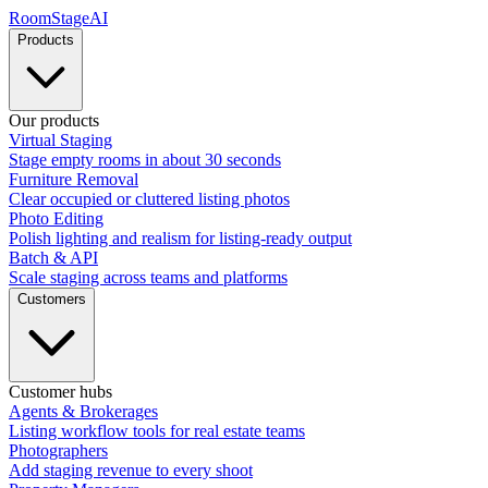
RoomStage
AI
Products
Our products
Virtual Staging
Stage empty rooms in about 30 seconds
Furniture Removal
Clear occupied or cluttered listing photos
Photo Editing
Polish lighting and realism for listing-ready output
Batch & API
Scale staging across teams and platforms
Customers
Customer hubs
Agents & Brokerages
Listing workflow tools for real estate teams
Photographers
Add staging revenue to every shoot