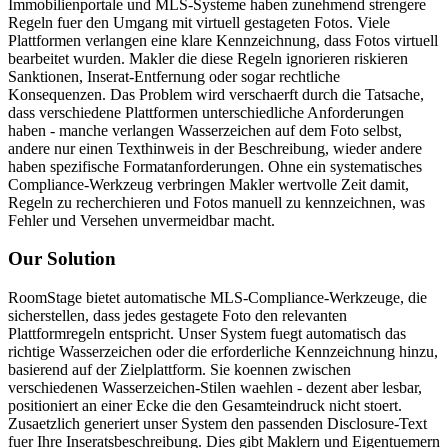
Immobilienportale und MLS-Systeme haben zunehmend strengere
Regeln fuer den Umgang mit virtuell gestageten Fotos. Viele
Plattformen verlangen eine klare Kennzeichnung, dass Fotos virtuell
bearbeitet wurden. Makler die diese Regeln ignorieren riskieren
Sanktionen, Inserat-Entfernung oder sogar rechtliche
Konsequenzen. Das Problem wird verschaerft durch die Tatsache,
dass verschiedene Plattformen unterschiedliche Anforderungen
haben - manche verlangen Wasserzeichen auf dem Foto selbst,
andere nur einen Texthinweis in der Beschreibung, wieder andere
haben spezifische Formatanforderungen. Ohne ein systematisches
Compliance-Werkzeug verbringen Makler wertvolle Zeit damit,
Regeln zu recherchieren und Fotos manuell zu kennzeichnen, was
Fehler und Versehen unvermeidbar macht.
Our Solution
RoomStage bietet automatische MLS-Compliance-Werkzeuge, die
sicherstellen, dass jedes gestagete Foto den relevanten
Plattformregeln entspricht. Unser System fuegt automatisch das
richtige Wasserzeichen oder die erforderliche Kennzeichnung hinzu,
basierend auf der Zielplattform. Sie koennen zwischen
verschiedenen Wasserzeichen-Stilen waehlen - dezent aber lesbar,
positioniert an einer Ecke die den Gesamteindruck nicht stoert.
Zusaetzlich generiert unser System den passenden Disclosure-Text
fuer Ihre Inseratsbeschreibung. Dies gibt Maklern und Eigentuemern